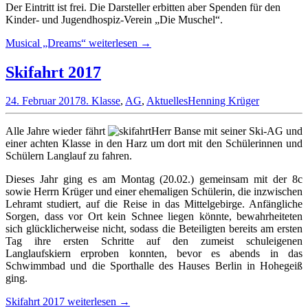
Der Eintritt ist frei. Die Darsteller erbitten aber Spenden für den
Kinder- und Jugendhospiz-Verein „Die Muschel“.
Musical „Dreams“
weiterlesen
→
Skifahrt 2017
24. Februar 2017
8. Klasse
,
AG
,
Aktuelles
Henning Krüger
Alle Jahre wieder fährt
Herr Banse mit seiner Ski-AG und
einer achten Klasse in den Harz um dort mit den Schülerinnen und
Schülern Langlauf zu fahren.
Dieses Jahr ging es am Montag (20.02.) gemeinsam mit der 8c
sowie Herrn Krüger und einer ehemaligen Schülerin, die inzwischen
Lehramt studiert, auf die Reise in das Mittelgebirge. Anfängliche
Sorgen, dass vor Ort kein Schnee liegen könnte, bewahrheiteten
sich glücklicherweise nicht, sodass die Beteiligten bereits am ersten
Tag ihre ersten Schritte auf den zumeist schuleigenen
Langlaufskiern erproben konnten, bevor es abends in das
Schwimmbad und die Sporthalle des Hauses Berlin in Hohegeiß
ging.
Skifahrt 2017
weiterlesen
→