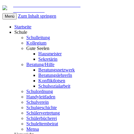
Gemeinschaftsschule am Marschweg
in Kaltenkirchen
Zum Inhalt springen
Menü
Startseite
Schule
Schulleitung
Kollegium
Gute Seelen
Hausmeister
Sekretärin
Beratung/Hilfe
Beratungsnetzwerk
BeratungslehrerIn
Konfliktlotsen
Schulsozialarbeit
Schulordnung
Handyleitfaden
Schulverein
Schulgeschichte
Schülervertretung
Schülerbücherei
Schulelternbeirat
Mensa