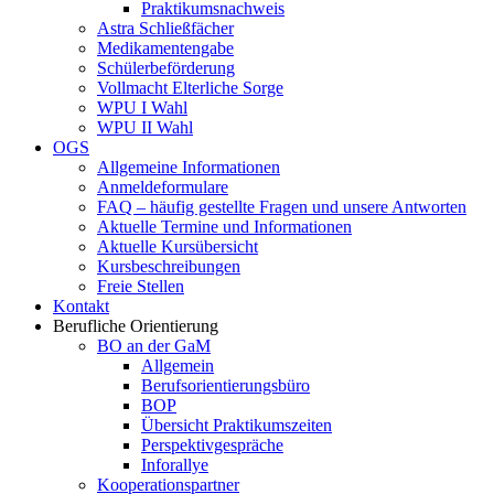
Praktikumsnachweis
Astra Schließfächer
Medikamentengabe
Schülerbeförderung
Vollmacht Elterliche Sorge
WPU I Wahl
WPU II Wahl
OGS
Allgemeine Informationen
Anmeldeformulare
FAQ – häufig gestellte Fragen und unsere Antworten
Aktuelle Termine und Informationen
Aktuelle Kursübersicht
Kursbeschreibungen
Freie Stellen
Kontakt
Berufliche Orientierung
BO an der GaM
Allgemein
Berufsorientierungsbüro
BOP
Übersicht Praktikumszeiten
Perspektivgespräche
Inforallye
Kooperationspartner