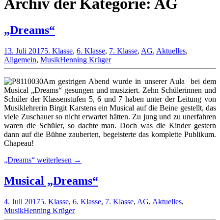
Archiv der Kategorie: AG
„Dreams“
13. Juli 2017
5. Klasse
,
6. Klasse
,
7. Klasse
,
AG
,
Aktuelles
,
Allgemein
,
Musik
Henning Krüger
Am gestrigen Abend wurde in unserer Aula bei dem
Musical „Dreams“ gesungen und musiziert. Zehn Schülerinnen und
Schüler der Klassenstufen 5, 6 und 7 haben unter der Leitung von
Musiklehrerin Birgit Karstens ein Musical auf die Beine gestellt, das
viele Zuschauer so nicht erwartet hätten. Zu jung und zu unerfahren
waren die Schüler, so dachte man. Doch was die Kinder gestern
dann auf die Bühne zauberten, begeisterte das komplette Publikum.
Chapeau!
„Dreams“
weiterlesen
→
Musical „Dreams“
4. Juli 2017
5. Klasse
,
6. Klasse
,
7. Klasse
,
AG
,
Aktuelles
,
Musik
Henning Krüger