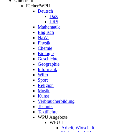
Unterricht
Fächer/WPU
Deutsch
DaZ
LRS
Mathematik
Englisch
NaWi
Physik
Chemie
Biologie
Geschichte
Geographie
Informatik
WiPo
Sport
Religion
Musik
Kunst
Verbraucherbildung
Technik
Textillehre
WPU Angebote
WPU I
Arbeit, Wirtschaft,