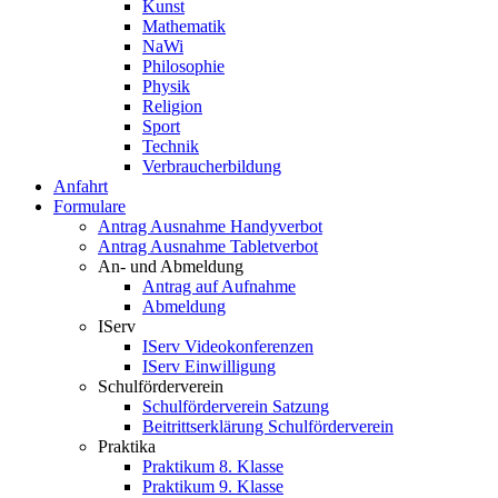
Kunst
Mathematik
NaWi
Philosophie
Physik
Religion
Sport
Technik
Verbraucherbildung
Anfahrt
Formulare
Antrag Ausnahme Handyverbot
Antrag Ausnahme Tabletverbot
An- und Abmeldung
Antrag auf Aufnahme
Abmeldung
IServ
IServ Videokonferenzen
IServ Einwilligung
Schulförderverein
Schulförderverein Satzung
Beitrittserklärung Schulförderverein
Praktika
Praktikum 8. Klasse
Praktikum 9. Klasse