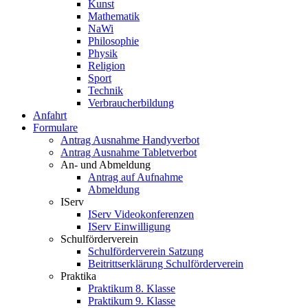
Kunst
Mathematik
NaWi
Philosophie
Physik
Religion
Sport
Technik
Verbraucherbildung
Anfahrt
Formulare
Antrag Ausnahme Handyverbot
Antrag Ausnahme Tabletverbot
An- und Abmeldung
Antrag auf Aufnahme
Abmeldung
IServ
IServ Videokonferenzen
IServ Einwilligung
Schulförderverein
Schulförderverein Satzung
Beitrittserklärung Schulförderverein
Praktika
Praktikum 8. Klasse
Praktikum 9. Klasse