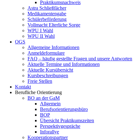
Praktikumsnachweis
Astra Schließfächer
Medikamentengabe
Schülerbeförderung
Vollmacht Elterliche Sorge
WPU I Wahl
WPU II Wahl
OGS
Allgemeine Informationen
Anmeldeformulare
FAQ – häufig gestellte Fragen und unsere Antworten
Aktuelle Termine und Informationen
Aktuelle Kursübersicht
Kursbeschreibungen
Freie Stellen
Kontakt
Berufliche Orientierung
BO an der GaM
Allgemein
Berufsorientierungsbüro
BOP
Übersicht Praktikumszeiten
Perspektivgespräche
Inforallye
Kooperationspartner