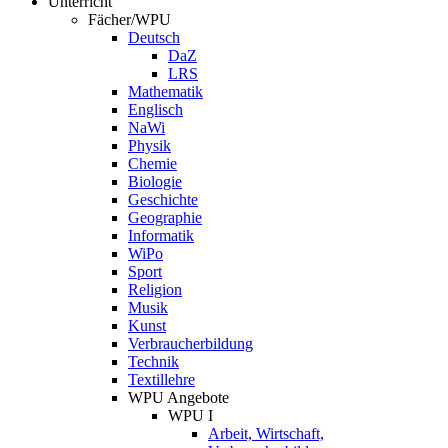
Unterricht
Fächer/WPU
Deutsch
DaZ
LRS
Mathematik
Englisch
NaWi
Physik
Chemie
Biologie
Geschichte
Geographie
Informatik
WiPo
Sport
Religion
Musik
Kunst
Verbraucherbildung
Technik
Textillehre
WPU Angebote
WPU I
Arbeit, Wirtschaft,