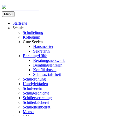
Gemeinschaftsschule am Marschweg
in Kaltenkirchen
Zum
Menü
Inhalt
springen
Startseite
Schule
Schulleitung
Kollegium
Gute Seelen
Hausmeister
Sekretärin
Beratung/Hilfe
Beratungsnetzwerk
BeratungslehrerIn
Konfliktlotsen
Schulsozialarbeit
Schulordnung
Handyleitfaden
Schulverein
Schulgeschichte
Schülervertretung
Schülerbücherei
Schulelternbeirat
Mensa