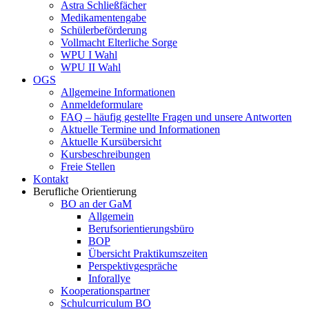
Astra Schließfächer
Medikamentengabe
Schülerbeförderung
Vollmacht Elterliche Sorge
WPU I Wahl
WPU II Wahl
OGS
Allgemeine Informationen
Anmeldeformulare
FAQ – häufig gestellte Fragen und unsere Antworten
Aktuelle Termine und Informationen
Aktuelle Kursübersicht
Kursbeschreibungen
Freie Stellen
Kontakt
Berufliche Orientierung
BO an der GaM
Allgemein
Berufsorientierungsbüro
BOP
Übersicht Praktikumszeiten
Perspektivgespräche
Inforallye
Kooperationspartner
Schulcurriculum BO