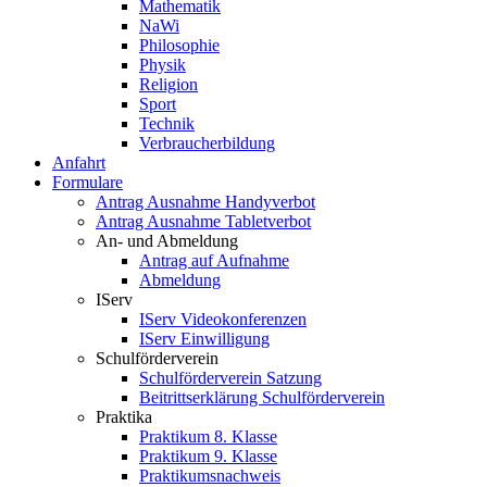
Mathematik
NaWi
Philosophie
Physik
Religion
Sport
Technik
Verbraucherbildung
Anfahrt
Formulare
Antrag Ausnahme Handyverbot
Antrag Ausnahme Tabletverbot
An- und Abmeldung
Antrag auf Aufnahme
Abmeldung
IServ
IServ Videokonferenzen
IServ Einwilligung
Schulförderverein
Schulförderverein Satzung
Beitrittserklärung Schulförderverein
Praktika
Praktikum 8. Klasse
Praktikum 9. Klasse
Praktikumsnachweis