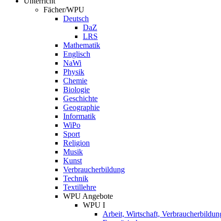
Unterricht
Fächer/WPU
Deutsch
DaZ
LRS
Mathematik
Englisch
NaWi
Physik
Chemie
Biologie
Geschichte
Geographie
Informatik
WiPo
Sport
Religion
Musik
Kunst
Verbraucherbildung
Technik
Textillehre
WPU Angebote
WPU I
Arbeit, Wirtschaft, Verbraucherbildun