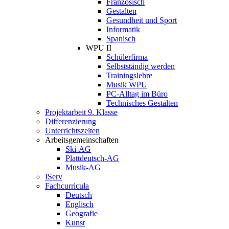
Französisch
Gestalten
Gesundheit und Sport
Informatik
Spanisch
WPU II
Schülerfirma
Selbstständig werden
Trainingslehre
Musik WPU
PC-Alltag im Büro
Technisches Gestalten
Projektarbeit 9. Klasse
Differenzierung
Unterrichtszeiten
Arbeitsgemeinschaften
Ski-AG
Plattdeutsch-AG
Musik-AG
IServ
Fachcurricula
Deutsch
Englisch
Geografie
Kunst