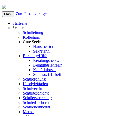
Gemeinschaftsschule am Marschweg
in Kaltenkirchen
Zum Inhalt springen
Menü
Startseite
Schule
Schulleitung
Kollegium
Gute Seelen
Hausmeister
Sekretärin
Beratung/Hilfe
Beratungsnetzwerk
BeratungslehrerIn
Konfliktlotsen
Schulsozialarbeit
Schulordnung
Handyleitfaden
Schulverein
Schulgeschichte
Schülervertretung
Schülerbücherei
Schulelternbeirat
Mensa