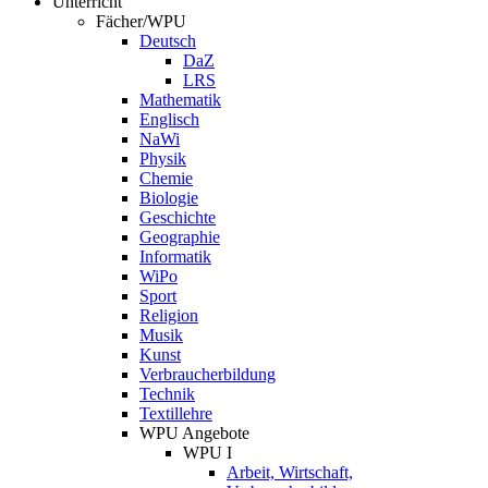
Unterricht
Fächer/WPU
Deutsch
DaZ
LRS
Mathematik
Englisch
NaWi
Physik
Chemie
Biologie
Geschichte
Geographie
Informatik
WiPo
Sport
Religion
Musik
Kunst
Verbraucherbildung
Technik
Textillehre
WPU Angebote
WPU I
Arbeit, Wirtschaft,