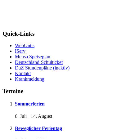
Quick-Links
WebUntis
IServ
Mensa Speiseplan
Deutschland-Schulticket
DaZ Stundenpläne (inaktiv)
Kontakt
Krankmeldung
Termine
Sommerferien
6. Juli
-
14. August
Beweglicher Ferientag