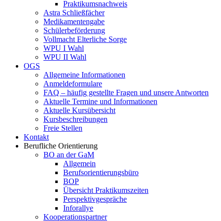
Praktikumsnachweis
Astra Schließfächer
Medikamentengabe
Schülerbeförderung
Vollmacht Elterliche Sorge
WPU I Wahl
WPU II Wahl
OGS
Allgemeine Informationen
Anmeldeformulare
FAQ – häufig gestellte Fragen und unsere Antworten
Aktuelle Termine und Informationen
Aktuelle Kursübersicht
Kursbeschreibungen
Freie Stellen
Kontakt
Berufliche Orientierung
BO an der GaM
Allgemein
Berufsorientierungsbüro
BOP
Übersicht Praktikumszeiten
Perspektivgespräche
Inforallye
Kooperationspartner