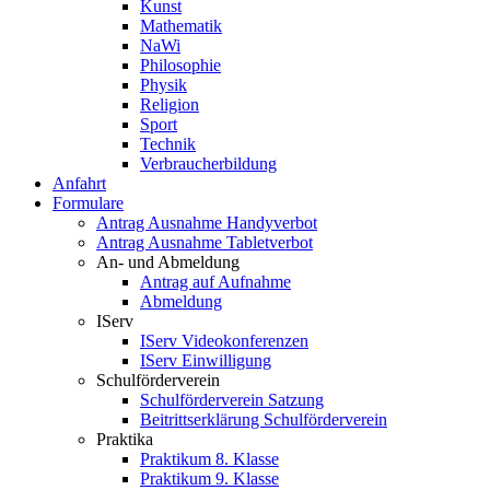
Kunst
Mathematik
NaWi
Philosophie
Physik
Religion
Sport
Technik
Verbraucherbildung
Anfahrt
Formulare
Antrag Ausnahme Handyverbot
Antrag Ausnahme Tabletverbot
An- und Abmeldung
Antrag auf Aufnahme
Abmeldung
IServ
IServ Videokonferenzen
IServ Einwilligung
Schulförderverein
Schulförderverein Satzung
Beitrittserklärung Schulförderverein
Praktika
Praktikum 8. Klasse
Praktikum 9. Klasse