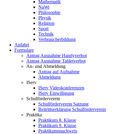
Mathematik
NaWi
Philosophie
Physik
Religion
Sport
Technik
Verbraucherbildung
Anfahrt
Formulare
Antrag Ausnahme Handyverbot
Antrag Ausnahme Tabletverbot
An- und Abmeldung
Antrag auf Aufnahme
Abmeldung
IServ
IServ Videokonferenzen
IServ Einwilligung
Schulförderverein
Schulförderverein Satzung
Beitrittserklärung Schulförderverein
Praktika
Praktikum 8. Klasse
Praktikum 9. Klasse
Praktikumsnachweis