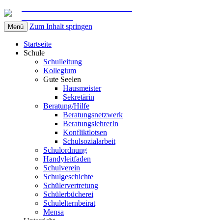
Gemeinschaftsschule am Marschweg
in Kaltenkirchen
Zum Inhalt springen
Menü
Startseite
Schule
Schulleitung
Kollegium
Gute Seelen
Hausmeister
Sekretärin
Beratung/Hilfe
Beratungsnetzwerk
BeratungslehrerIn
Konfliktlotsen
Schulsozialarbeit
Schulordnung
Handyleitfaden
Schulverein
Schulgeschichte
Schülervertretung
Schülerbücherei
Schulelternbeirat
Mensa