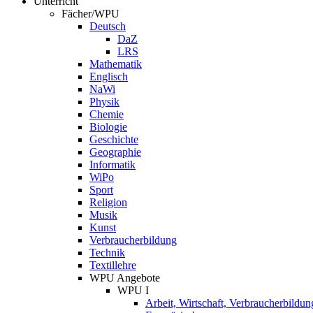
Unterricht
Fächer/WPU
Deutsch
DaZ
LRS
Mathematik
Englisch
NaWi
Physik
Chemie
Biologie
Geschichte
Geographie
Informatik
WiPo
Sport
Religion
Musik
Kunst
Verbraucherbildung
Technik
Textillehre
WPU Angebote
WPU I
Arbeit, Wirtschaft, Verbraucherbildun