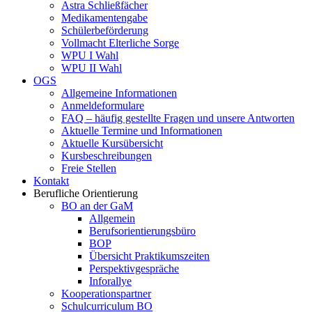
Astra Schließfächer
Medikamentengabe
Schülerbeförderung
Vollmacht Elterliche Sorge
WPU I Wahl
WPU II Wahl
OGS
Allgemeine Informationen
Anmeldeformulare
FAQ – häufig gestellte Fragen und unsere Antworten
Aktuelle Termine und Informationen
Aktuelle Kursübersicht
Kursbeschreibungen
Freie Stellen
Kontakt
Berufliche Orientierung
BO an der GaM
Allgemein
Berufsorientierungsbüro
BOP
Übersicht Praktikumszeiten
Perspektivgespräche
Inforallye
Kooperationspartner
Schulcurriculum BO