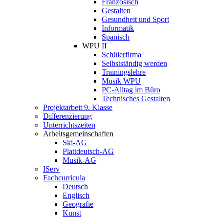
Französisch
Gestalten
Gesundheit und Sport
Informatik
Spanisch
WPU II
Schülerfirma
Selbstständig werden
Trainingslehre
Musik WPU
PC-Alltag im Büro
Technisches Gestalten
Projektarbeit 9. Klasse
Differenzierung
Unterrichtszeiten
Arbeitsgemeinschaften
Ski-AG
Plattdeutsch-AG
Musik-AG
IServ
Fachcurricula
Deutsch
Englisch
Geografie
Kunst