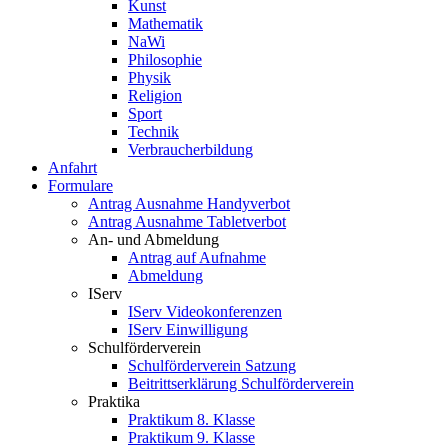
Kunst
Mathematik
NaWi
Philosophie
Physik
Religion
Sport
Technik
Verbraucherbildung
Anfahrt
Formulare
Antrag Ausnahme Handyverbot
Antrag Ausnahme Tabletverbot
An- und Abmeldung
Antrag auf Aufnahme
Abmeldung
IServ
IServ Videokonferenzen
IServ Einwilligung
Schulförderverein
Schulförderverein Satzung
Beitrittserklärung Schulförderverein
Praktika
Praktikum 8. Klasse
Praktikum 9. Klasse