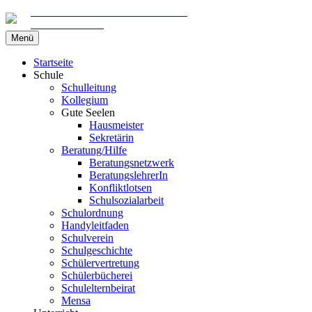
Gemeinschaftsschule am Marschweg
in Kaltenkirchen
Zum
Menü
Inhalt
springen
Startseite
Schule
Schulleitung
Kollegium
Gute Seelen
Hausmeister
Sekretärin
Beratung/Hilfe
Beratungsnetzwerk
BeratungslehrerIn
Konfliktlotsen
Schulsozialarbeit
Schulordnung
Handyleitfaden
Schulverein
Schulgeschichte
Schülervertretung
Schülerbücherei
Schulelternbeirat
Mensa