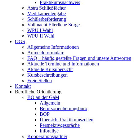
Praktikumsnachweis
Astra Schließfächer
Medikamentengabe
Schülerbeförderung
Vollmacht Elterliche Sorge
WPU I Wahl
WPU II Wahl
OGS
Allgemeine Informationen
Anmeldeformulare
FAQ – häufig gestellte Fragen und unsere Antworten
Aktuelle Termine und Informationen
Aktuelle Kursübersicht
Kursbeschreibungen
Freie Stellen
Kontakt
Berufliche Orientierung
BO an der GaM
Allgemein
Berufsorientierungsbüro
BOP
Übersicht Praktikumszeiten
Perspektivgespräche
Inforallye
Kooperationspartner