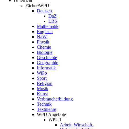
Unterricht
Fächer/WPU
Deutsch
DaZ
LRS
Mathematik
Englisch
NaWi
Physik
Chemie
Biologie
Geschichte
Geographie
Informatik
WiPo
Sport
Religion
Musik
Kunst
Verbraucherbildung
Technik
Textillehre
WPU Angebote
WPU I
Arbeit, Wirtschaft,