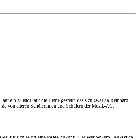
ahr ein Musical auf die Beine gestellt, das sich zwar an Reinhard
n sie von älteren Schülerinnen und Schülern der Musik-AG.
 zwei für sich selbst eine rosige Zukunft. Der Wettbewerb „Kaki such