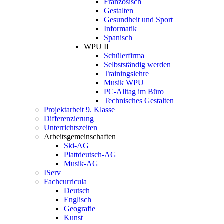
Französisch
Gestalten
Gesundheit und Sport
Informatik
Spanisch
WPU II
Schülerfirma
Selbstständig werden
Trainingslehre
Musik WPU
PC-Alltag im Büro
Technisches Gestalten
Projektarbeit 9. Klasse
Differenzierung
Unterrichtszeiten
Arbeitsgemeinschaften
Ski-AG
Plattdeutsch-AG
Musik-AG
IServ
Fachcurricula
Deutsch
Englisch
Geografie
Kunst