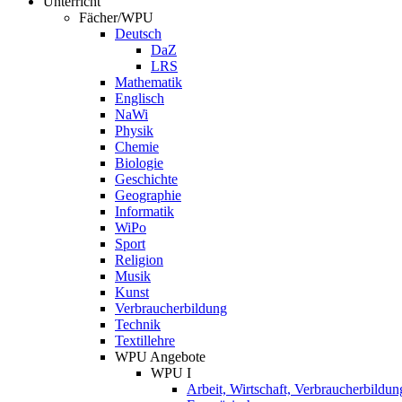
Unterricht
Fächer/WPU
Deutsch
DaZ
LRS
Mathematik
Englisch
NaWi
Physik
Chemie
Biologie
Geschichte
Geographie
Informatik
WiPo
Sport
Religion
Musik
Kunst
Verbraucherbildung
Technik
Textillehre
WPU Angebote
WPU I
Arbeit, Wirtschaft, Verbraucherbildun