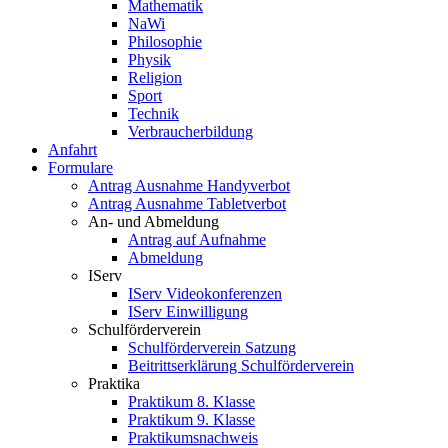
Mathematik
NaWi
Philosophie
Physik
Religion
Sport
Technik
Verbraucherbildung
Anfahrt
Formulare
Antrag Ausnahme Handyverbot
Antrag Ausnahme Tabletverbot
An- und Abmeldung
Antrag auf Aufnahme
Abmeldung
IServ
IServ Videokonferenzen
IServ Einwilligung
Schulförderverein
Schulförderverein Satzung
Beitrittserklärung Schulförderverein
Praktika
Praktikum 8. Klasse
Praktikum 9. Klasse
Praktikumsnachweis