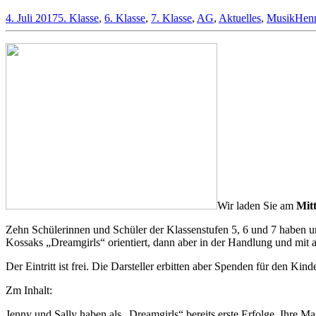
4. Juli 2017
5. Klasse
,
6. Klasse
,
7. Klasse
,
AG
,
Aktuelles
,
Musik
Henn
Wir laden Sie am
Mit
Zehn Schülerinnen und Schüler der Klassenstufen 5, 6 und 7 haben unt
Kossaks „Dreamgirls“ orientiert, dann aber in der Handlung und mit 
Der Eintritt ist frei. Die Darsteller erbitten aber Spenden für den K
Zm Inhalt:
Jenny und Sally haben als „Dreamgirls“ bereits erste Erfolge. Ihre M