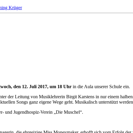
ing Krüger
twoch, den 12. Juli 2017, um 18 Uhr
in die Aula unserer Schule ein.
er der Leitung von Musiklehrerin Birgit Karstens in nur einem halben J
aktuellen Songs ganz eigene Wege geht. Musikalisch unterstützt werde
inder- und Jugendhospiz-Verein „Die Muschel“.
anagerin, die ehrgeizige Miss Moneymaker, erhofft sich vom Erfolg der