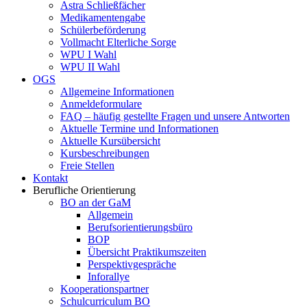
Astra Schließfächer
Medikamentengabe
Schülerbeförderung
Vollmacht Elterliche Sorge
WPU I Wahl
WPU II Wahl
OGS
Allgemeine Informationen
Anmeldeformulare
FAQ – häufig gestellte Fragen und unsere Antworten
Aktuelle Termine und Informationen
Aktuelle Kursübersicht
Kursbeschreibungen
Freie Stellen
Kontakt
Berufliche Orientierung
BO an der GaM
Allgemein
Berufsorientierungsbüro
BOP
Übersicht Praktikumszeiten
Perspektivgespräche
Inforallye
Kooperationspartner
Schulcurriculum BO