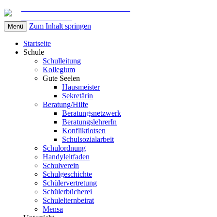
Gemeinschaftsschule am Marschweg
in Kaltenkirchen
Zum Inhalt springen
Menü
Startseite
Schule
Schulleitung
Kollegium
Gute Seelen
Hausmeister
Sekretärin
Beratung/Hilfe
Beratungsnetzwerk
BeratungslehrerIn
Konfliktlotsen
Schulsozialarbeit
Schulordnung
Handyleitfaden
Schulverein
Schulgeschichte
Schülervertretung
Schülerbücherei
Schulelternbeirat
Mensa