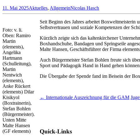
11. Mai 2025
Aktuelles
,
Allgemein
Nicolas Hasch
Seit Beginn des Jahres arbeitet Boxweltmeisterin 
Selbstvertrauen und soziale Kompetenzen der Schül
Foto: v. li.
Oben: Ramiro
Kürzlich zeigte sich das kaltenkirchener Unterneh
Martin
Boxhandschuhe, Bandagen und Springseile angeschaf
(elements),
Malte Hansen, Geschäftsführer der Firma element
Angelika
Hartmann
Auch Bürgermeister Stefan Bohlen freute sich übe
(Schulleitung),
Sport und Pädagogik Hand in Hand gehen können
Martin
Nentwich
Die Übergabe der Spende fand im Beisein der Boxtra
(elements),
Anke Rückert
(elements) Dilar
Beitrags-
Kisikyol
←
Internationale Auszeichnung für die GAM
Juge
(Boxtrainerin),
Navigation
Stefan Bohlen
(Bürgermeister).
Unten Mitte
Malte Hansen
Quick-Links
(GF elements)