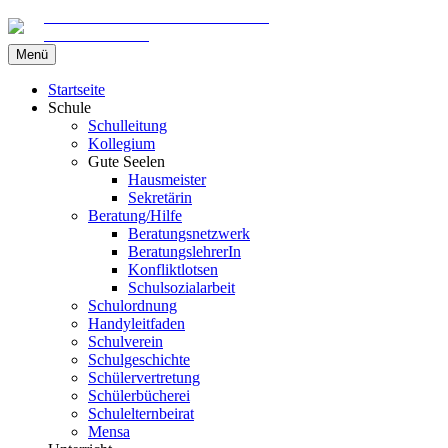
Gemeinschaftsschule am Marschweg
in Kaltenkirchen
Zum
Menü
Inhalt
springen
Startseite
Schule
Schulleitung
Kollegium
Gute Seelen
Hausmeister
Sekretärin
Beratung/Hilfe
Beratungsnetzwerk
BeratungslehrerIn
Konfliktlotsen
Schulsozialarbeit
Schulordnung
Handyleitfaden
Schulverein
Schulgeschichte
Schülervertretung
Schülerbücherei
Schulelternbeirat
Mensa