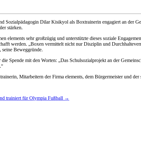
und Sozialpädagogin Dilar Kisikyol als Boxtrainerin engagiert an der
er stärken.
men elements sehr großzügig und unterstützte dieses soziale Engageme
ft werden. „Boxen vermittelt nicht nur Disziplin und Durchhaltevermö
s, seine Beweggründe.
r die Spende mit den Worten: „Das Schulsozialprojekt an der Gemeinsch
.“
inerin, Mitarbeitern der Firma elements, dem Bürgermeister und der ste
nd trainiert für Olympia Fußball
→