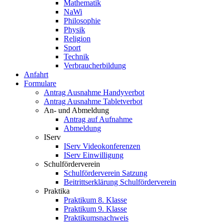
Mathematik
NaWi
Philosophie
Physik
Religion
Sport
Technik
Verbraucherbildung
Anfahrt
Formulare
Antrag Ausnahme Handyverbot
Antrag Ausnahme Tabletverbot
An- und Abmeldung
Antrag auf Aufnahme
Abmeldung
IServ
IServ Videokonferenzen
IServ Einwilligung
Schulförderverein
Schulförderverein Satzung
Beitrittserklärung Schulförderverein
Praktika
Praktikum 8. Klasse
Praktikum 9. Klasse
Praktikumsnachweis