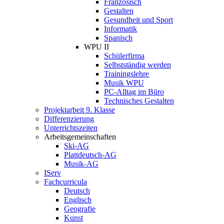
Französisch
Gestalten
Gesundheit und Sport
Informatik
Spanisch
WPU II
Schülerfirma
Selbstständig werden
Trainingslehre
Musik WPU
PC-Alltag im Büro
Technisches Gestalten
Projektarbeit 9. Klasse
Differenzierung
Unterrichtszeiten
Arbeitsgemeinschaften
Ski-AG
Plattdeutsch-AG
Musik-AG
IServ
Fachcurricula
Deutsch
Englisch
Geografie
Kunst