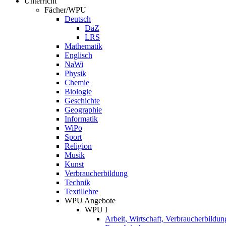
Unterricht
Fächer/WPU
Deutsch
DaZ
LRS
Mathematik
Englisch
NaWi
Physik
Chemie
Biologie
Geschichte
Geographie
Informatik
WiPo
Sport
Religion
Musik
Kunst
Verbraucherbildung
Technik
Textillehre
WPU Angebote
WPU I
Arbeit, Wirtschaft, Verbraucherbildun