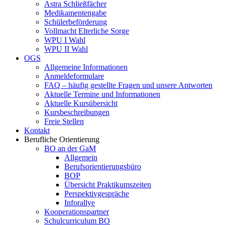
Astra Schließfächer
Medikamentengabe
Schülerbeförderung
Vollmacht Elterliche Sorge
WPU I Wahl
WPU II Wahl
OGS
Allgemeine Informationen
Anmeldeformulare
FAQ – häufig gestellte Fragen und unsere Antworten
Aktuelle Termine und Informationen
Aktuelle Kursübersicht
Kursbeschreibungen
Freie Stellen
Kontakt
Berufliche Orientierung
BO an der GaM
Allgemein
Berufsorientierungsbüro
BOP
Übersicht Praktikumszeiten
Perspektivgespräche
Inforallye
Kooperationspartner
Schulcurriculum BO