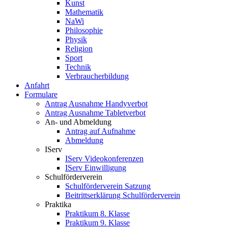
Kunst
Mathematik
NaWi
Philosophie
Physik
Religion
Sport
Technik
Verbraucherbildung
Anfahrt
Formulare
Antrag Ausnahme Handyverbot
Antrag Ausnahme Tabletverbot
An- und Abmeldung
Antrag auf Aufnahme
Abmeldung
IServ
IServ Videokonferenzen
IServ Einwilligung
Schulförderverein
Schulförderverein Satzung
Beitrittserklärung Schulförderverein
Praktika
Praktikum 8. Klasse
Praktikum 9. Klasse