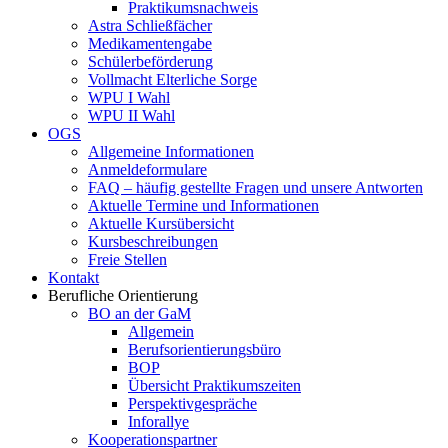
Praktikumsnachweis
Astra Schließfächer
Medikamentengabe
Schülerbeförderung
Vollmacht Elterliche Sorge
WPU I Wahl
WPU II Wahl
OGS
Allgemeine Informationen
Anmeldeformulare
FAQ – häufig gestellte Fragen und unsere Antworten
Aktuelle Termine und Informationen
Aktuelle Kursübersicht
Kursbeschreibungen
Freie Stellen
Kontakt
Berufliche Orientierung
BO an der GaM
Allgemein
Berufsorientierungsbüro
BOP
Übersicht Praktikumszeiten
Perspektivgespräche
Inforallye
Kooperationspartner