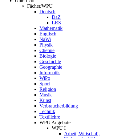
Unterricht
Fächer/WPU
Deutsch
DaZ
LRS
Mathematik
Englisch
NaWi
Physik
Chemie
Biologie
Geschichte
Geographie
Informatik
WiPo
Sport
Religion
Musik
Kunst
Verbraucherbildung
Technik
Textillehre
WPU Angebote
WPU I
Arbeit, Wirtschaft,