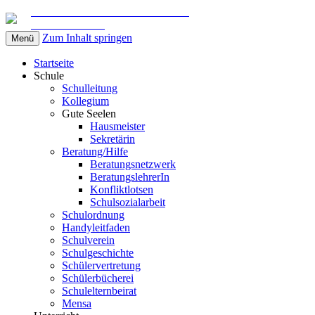
Gemeinschaftsschule am Marschweg
in Kaltenkirchen
Zum Inhalt springen
Menü
Startseite
Schule
Schulleitung
Kollegium
Gute Seelen
Hausmeister
Sekretärin
Beratung/Hilfe
Beratungsnetzwerk
BeratungslehrerIn
Konfliktlotsen
Schulsozialarbeit
Schulordnung
Handyleitfaden
Schulverein
Schulgeschichte
Schülervertretung
Schülerbücherei
Schulelternbeirat
Mensa