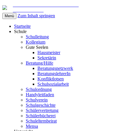
Gemeinschaftsschule am Marschweg
in Kaltenkirchen
Zum Inhalt springen
Menü
Startseite
Schule
Schulleitung
Kollegium
Gute Seelen
Hausmeister
Sekretärin
Beratung/Hilfe
Beratungsnetzwerk
BeratungslehrerIn
Konfliktlotsen
Schulsozialarbeit
Schulordnung
Handyleitfaden
Schulverein
Schulgeschichte
Schülervertretung
Schülerbücherei
Schulelternbeirat
Mensa