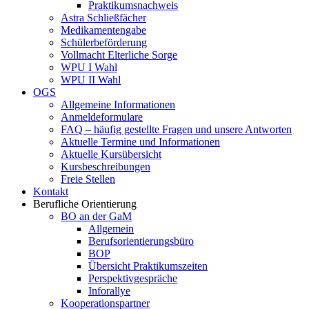
Praktikumsnachweis
Astra Schließfächer
Medikamentengabe
Schülerbeförderung
Vollmacht Elterliche Sorge
WPU I Wahl
WPU II Wahl
OGS
Allgemeine Informationen
Anmeldeformulare
FAQ – häufig gestellte Fragen und unsere Antworten
Aktuelle Termine und Informationen
Aktuelle Kursübersicht
Kursbeschreibungen
Freie Stellen
Kontakt
Berufliche Orientierung
BO an der GaM
Allgemein
Berufsorientierungsbüro
BOP
Übersicht Praktikumszeiten
Perspektivgespräche
Inforallye
Kooperationspartner