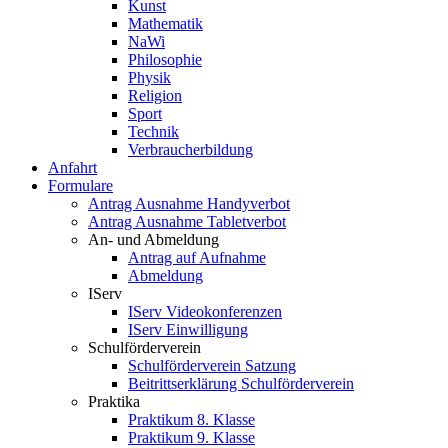
Kunst
Mathematik
NaWi
Philosophie
Physik
Religion
Sport
Technik
Verbraucherbildung
Anfahrt
Formulare
Antrag Ausnahme Handyverbot
Antrag Ausnahme Tabletverbot
An- und Abmeldung
Antrag auf Aufnahme
Abmeldung
IServ
IServ Videokonferenzen
IServ Einwilligung
Schulförderverein
Schulförderverein Satzung
Beitrittserklärung Schulförderverein
Praktika
Praktikum 8. Klasse
Praktikum 9. Klasse