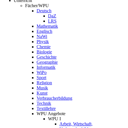
Unterricht
Fächer/WPU
Deutsch
DaZ
LRS
Mathematik
Englisch
NaWi
Physik
Chemie
Biologie
Geschichte
Geographie
Informatik
WiPo
Sport
Religion
Musik
Kunst
Verbraucherbildung
Technik
Textillehre
WPU Angebote
WPU I
Arbeit, Wirtschaft,