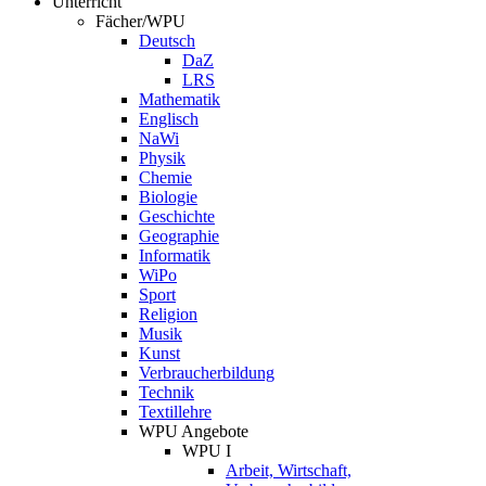
Unterricht
Fächer/WPU
Deutsch
DaZ
LRS
Mathematik
Englisch
NaWi
Physik
Chemie
Biologie
Geschichte
Geographie
Informatik
WiPo
Sport
Religion
Musik
Kunst
Verbraucherbildung
Technik
Textillehre
WPU Angebote
WPU I
Arbeit, Wirtschaft,