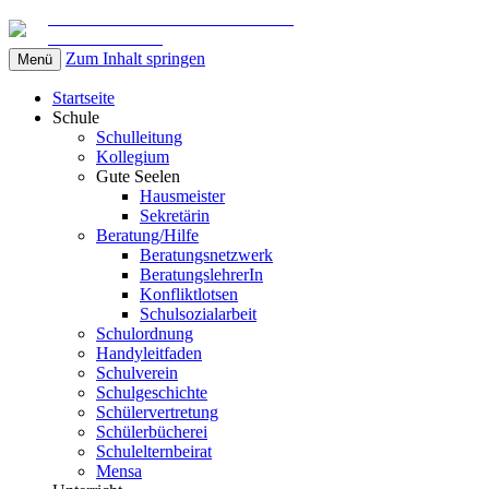
Gemeinschaftsschule am Marschweg
in Kaltenkirchen
Zum Inhalt springen
Menü
Startseite
Schule
Schulleitung
Kollegium
Gute Seelen
Hausmeister
Sekretärin
Beratung/Hilfe
Beratungsnetzwerk
BeratungslehrerIn
Konfliktlotsen
Schulsozialarbeit
Schulordnung
Handyleitfaden
Schulverein
Schulgeschichte
Schülervertretung
Schülerbücherei
Schulelternbeirat
Mensa