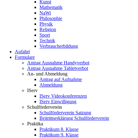
Kunst
Mathematik
NaWi
Philosophie
Physik
Religion
Sport
Technik
Verbraucherbildung
Anfahrt
Formulare
Antrag Ausnahme Handyverbot
Antrag Ausnahme Tabletverbot
An- und Abmeldung
Antrag auf Aufnahme
Abmeldung
IServ
IServ Videokonferenzen
IServ Einwilligung
Schulförderverein
Schulförderverein Satzung
Beitrittserklärung Schulförderverein
Praktika
Praktikum 8. Klasse
Praktikum 9. Klasse