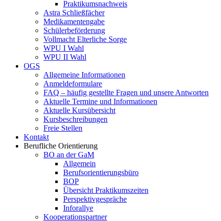
Praktikumsnachweis
Astra Schließfächer
Medikamentengabe
Schülerbeförderung
Vollmacht Elterliche Sorge
WPU I Wahl
WPU II Wahl
OGS
Allgemeine Informationen
Anmeldeformulare
FAQ – häufig gestellte Fragen und unsere Antworten
Aktuelle Termine und Informationen
Aktuelle Kursübersicht
Kursbeschreibungen
Freie Stellen
Kontakt
Berufliche Orientierung
BO an der GaM
Allgemein
Berufsorientierungsbüro
BOP
Übersicht Praktikumszeiten
Perspektivgespräche
Inforallye
Kooperationspartner