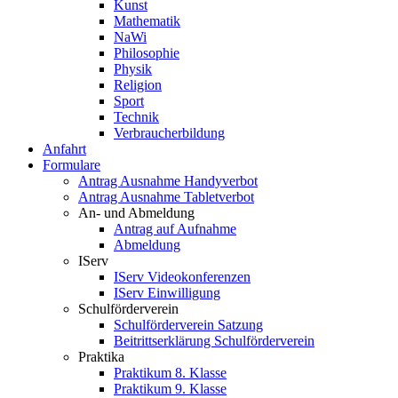
Kunst
Mathematik
NaWi
Philosophie
Physik
Religion
Sport
Technik
Verbraucherbildung
Anfahrt
Formulare
Antrag Ausnahme Handyverbot
Antrag Ausnahme Tabletverbot
An- und Abmeldung
Antrag auf Aufnahme
Abmeldung
IServ
IServ Videokonferenzen
IServ Einwilligung
Schulförderverein
Schulförderverein Satzung
Beitrittserklärung Schulförderverein
Praktika
Praktikum 8. Klasse
Praktikum 9. Klasse