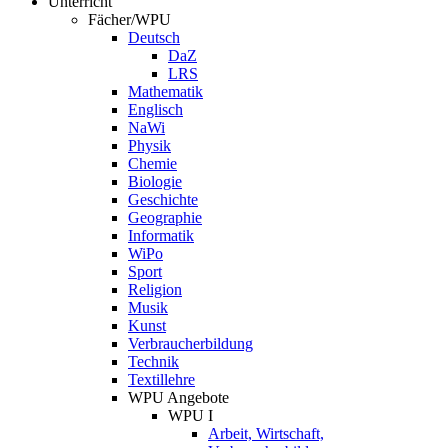
Unterricht
Fächer/WPU
Deutsch
DaZ
LRS
Mathematik
Englisch
NaWi
Physik
Chemie
Biologie
Geschichte
Geographie
Informatik
WiPo
Sport
Religion
Musik
Kunst
Verbraucherbildung
Technik
Textillehre
WPU Angebote
WPU I
Arbeit, Wirtschaft,