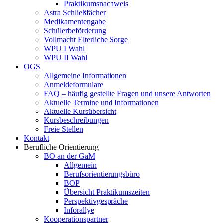
Praktikumsnachweis
Astra Schließfächer
Medikamentengabe
Schülerbeförderung
Vollmacht Elterliche Sorge
WPU I Wahl
WPU II Wahl
OGS
Allgemeine Informationen
Anmeldeformulare
FAQ – häufig gestellte Fragen und unsere Antworten
Aktuelle Termine und Informationen
Aktuelle Kursübersicht
Kursbeschreibungen
Freie Stellen
Kontakt
Berufliche Orientierung
BO an der GaM
Allgemein
Berufsorientierungsbüro
BOP
Übersicht Praktikumszeiten
Perspektivgespräche
Inforallye
Kooperationspartner