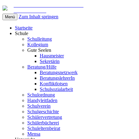
Gemeinschaftsschule am Marschweg
in Kaltenkirchen
Zum Inhalt springen
Menü
Startseite
Schule
Schulleitung
Kollegium
Gute Seelen
Hausmeister
Sekretärin
Beratung/Hilfe
Beratungsnetzwerk
BeratungslehrerIn
Konfliktlotsen
Schulsozialarbeit
Schulordnung
Handyleitfaden
Schulverein
Schulgeschichte
Schülervertretung
Schülerbücherei
Schulelternbeirat
Mensa