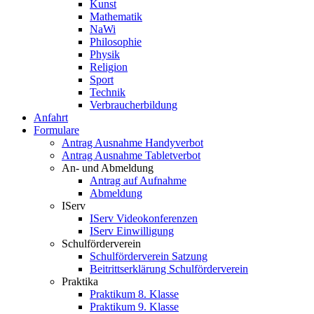
Kunst
Mathematik
NaWi
Philosophie
Physik
Religion
Sport
Technik
Verbraucherbildung
Anfahrt
Formulare
Antrag Ausnahme Handyverbot
Antrag Ausnahme Tabletverbot
An- und Abmeldung
Antrag auf Aufnahme
Abmeldung
IServ
IServ Videokonferenzen
IServ Einwilligung
Schulförderverein
Schulförderverein Satzung
Beitrittserklärung Schulförderverein
Praktika
Praktikum 8. Klasse
Praktikum 9. Klasse