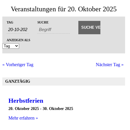
Veranstaltungen für 20. Oktober 2025
Veranstaltungen
Veranstaltungen
TAG
SUCHE
Veranstaltung
Suche
Such-
Ansichtennavigation
und
ANZEIGEN ALS
Ansichtennavigation
«
Vorheriger Tag
Nächster Tag
»
GANZTÄGIG
Herbstferien
20. Oktober 2025
-
30. Oktober 2025
Mehr erfahren »