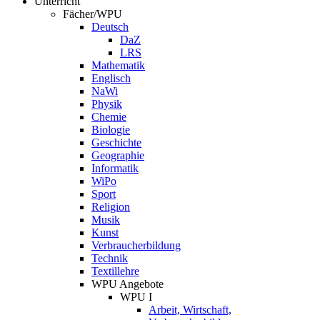
Unterricht
Fächer/WPU
Deutsch
DaZ
LRS
Mathematik
Englisch
NaWi
Physik
Chemie
Biologie
Geschichte
Geographie
Informatik
WiPo
Sport
Religion
Musik
Kunst
Verbraucherbildung
Technik
Textillehre
WPU Angebote
WPU I
Arbeit, Wirtschaft,