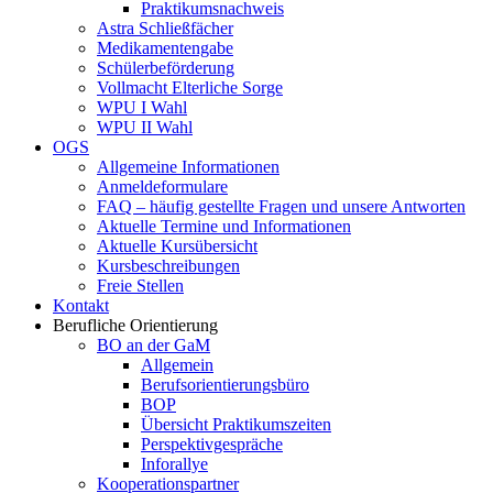
Praktikumsnachweis
Astra Schließfächer
Medikamentengabe
Schülerbeförderung
Vollmacht Elterliche Sorge
WPU I Wahl
WPU II Wahl
OGS
Allgemeine Informationen
Anmeldeformulare
FAQ – häufig gestellte Fragen und unsere Antworten
Aktuelle Termine und Informationen
Aktuelle Kursübersicht
Kursbeschreibungen
Freie Stellen
Kontakt
Berufliche Orientierung
BO an der GaM
Allgemein
Berufsorientierungsbüro
BOP
Übersicht Praktikumszeiten
Perspektivgespräche
Inforallye
Kooperationspartner