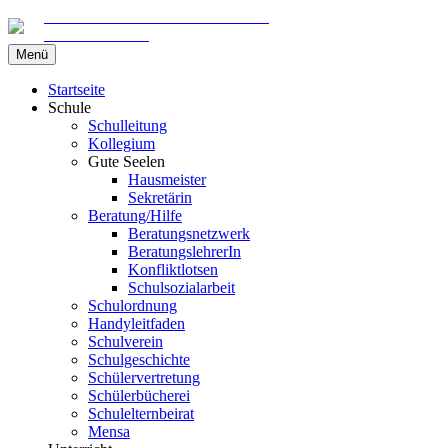
Gemeinschaftsschule am Marschweg
in Kaltenkirchen
Zum
Menü
Inhalt
springen
Startseite
Schule
Schulleitung
Kollegium
Gute Seelen
Hausmeister
Sekretärin
Beratung/Hilfe
Beratungsnetzwerk
BeratungslehrerIn
Konfliktlotsen
Schulsozialarbeit
Schulordnung
Handyleitfaden
Schulverein
Schulgeschichte
Schülervertretung
Schülerbücherei
Schulelternbeirat
Mensa