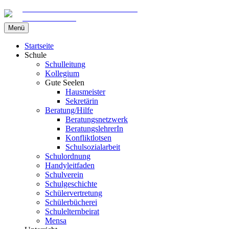
Gemeinschaftsschule am Marschweg
in Kaltenkirchen
Zum
Menü
Inhalt
springen
Startseite
Schule
Schulleitung
Kollegium
Gute Seelen
Hausmeister
Sekretärin
Beratung/Hilfe
Beratungsnetzwerk
BeratungslehrerIn
Konfliktlotsen
Schulsozialarbeit
Schulordnung
Handyleitfaden
Schulverein
Schulgeschichte
Schülervertretung
Schülerbücherei
Schulelternbeirat
Mensa