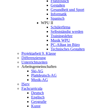
Französisch
Gestalten
Gesundheit und Sport
Informatik
Spanisch
WPU II
Schülerfirma
Selbstständig werden
Trainingslehre
Musik WPU
PC-Alltag im Büro
Technisches Gestalten
Projektarbeit 9. Klasse
Differenzierung
Unterrichtszeiten
Arbeitsgemeinschaften
Ski-AG
Plattdeutsch-AG
Musik-AG
IServ
Fachcurricula
Deutsch
Englisch
Geografie
Kunst