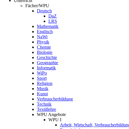
Unterricht
Fächer/WPU
Deutsch
DaZ
LRS
Mathematik
Englisch
NaWi
Physik
Chemie
Biologie
Geschichte
Geographie
Informatik
WiPo
Sport
Religion
Musik
Kunst
Verbraucherbildung
Technik
Textillehre
WPU Angebote
WPU I
Arbeit, Wirtschaft, Verbraucherbildun