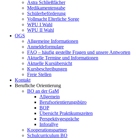
Astra Schließfächer
Medikamentengabe
Schülerbeförderung
Vollmacht Elterliche Sorge
WPU I Wahl
WPU II Wahl
OGS
Allgemeine Informationen
Anmeldeformulare
FAQ – häufig gestellte Fragen und unsere Antworten
Aktuelle Termine und Informationen
Aktuelle Kursübersicht
Kursbeschreibungen
Freie Stellen
Kontakt
Berufliche Orientierung
BO an der GaM
Allgemein
Berufsorientierungsbüro
BOP
Übersicht Praktikumszeiten
Perspektivgespräche
Inforallye
Kooperationspartner
Schulcurriculum BO