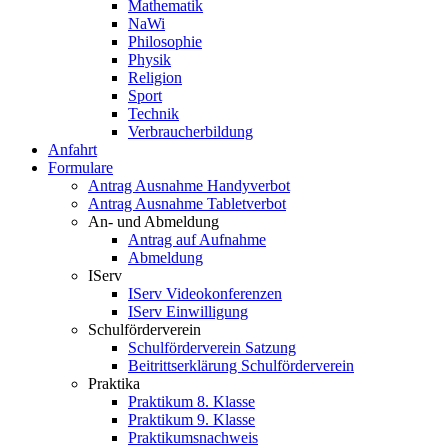
Mathematik
NaWi
Philosophie
Physik
Religion
Sport
Technik
Verbraucherbildung
Anfahrt
Formulare
Antrag Ausnahme Handyverbot
Antrag Ausnahme Tabletverbot
An- und Abmeldung
Antrag auf Aufnahme
Abmeldung
IServ
IServ Videokonferenzen
IServ Einwilligung
Schulförderverein
Schulförderverein Satzung
Beitrittserklärung Schulförderverein
Praktika
Praktikum 8. Klasse
Praktikum 9. Klasse
Praktikumsnachweis